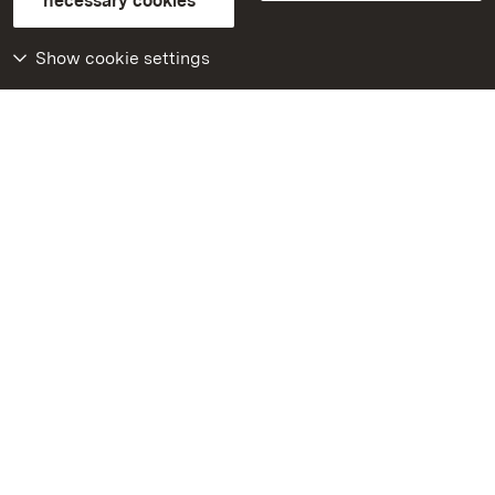
necessary cookies
Declaration on barrier-free access
BITV-konform (geprüfte Seiten)
Show cookie settings
More
Home
Monuments
Visit our Facebook
page
Visit our Instagram
page
Visit our YouTube
channel
Get to know our apps
Google Play Store
App Store for iPhone