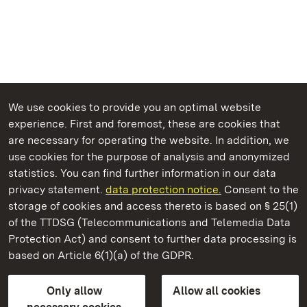
We use cookies to provide you an optimal website
experience. First and foremost, these are cookies that
are necessary for operating the website. In addition, we
use cookies for the purpose of analysis and anonymized
State Palaces and Gardens of Baden-Wuerttemberg
statistics. You can find further information in our data
privacy statement.
data protection notice.
Consent to the
storage of cookies and access thereto is based on § 25(1)
of the TTDSG (Telecommunications and Telemedia Data
Karlsruhe Botanical Gardens
Protection Act) and consent to further data processing is
based on Article 6(1)(a) of the GDPR.
State Palaces and Gardens of Baden-Wuerttemberg
Only allow
Allow all cookies
FAQ
Masthead
Data protection