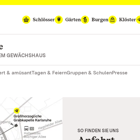
Schlösser
Gärten
Burgen
Klöster
e
REM GEWÄCHSHAUS
rt & amüsant
Tagen & Feiern
Gruppen & Schulen
Presse
SO FINDEN SIE UNS