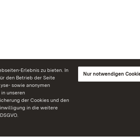
seiten-Erlebnis zu bieten. In
Nur notwendigen Cooki
für den Betrieb der Seite
lyse- sowie anonymen
 in unseren
peicherung der Cookies und den
inwilligung in die weitere
) DSGVO.
Staatliche Schlösser un
Baden-Württemberg