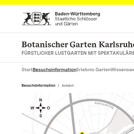
Zum Hauptinhalt springen
Botanischer Garten Karlsruh
FÜRSTLICHER LUSTGARTEN MIT SPEKTAKULÄ
Start
Besuchsinformation
Erlebnis Garten
Wissenswe
Besuchsinformation
Aktuell:
Anfahrt