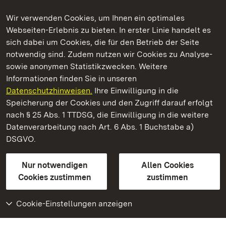
Wir verwenden Cookies, um Ihnen ein optimales
Webseiten-Erlebnis zu bieten. In erster Linie handelt es
Kommen. Staunen. Genießen.
sich dabei um Cookies, die für den Betrieb der Seite
notwendig sind. Zudem nutzen wir Cookies zu Analyse-
sowie anonymen Statistikzwecken. Weitere
Informationen finden Sie in unseren
Datenschutzhinweisen.
Ihre Einwilligung in die
Botanischer Garten Karlsruhe
Speicherung der Cookies und den Zugriff darauf erfolgt
nach § 25 Abs. 1 TTDSG, die Einwilligung in die weitere
Staatliche Schlösser und Gärten Baden-Württemberg
Datenverarbeitung nach Art. 6 Abs. 1 Buchstabe a)
DSGVO.
Kontakt
FAQ
Impressum
Datenschutz
Gebärdensprache
Leichte Sprache
Erklärung zur Barrierefreiheit
Nur notwendigen
Allen Cookies
BITV-konform (geprüfte Seiten)
Cookies zustimmen
zustimmen
Cookie-Einstellungen anzeigen
Weiteres
Portal
Monumente