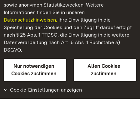
sowie anonymen Statistikzwecken. Weitere
Informationen finden Sie in unseren
Datenschutzhinweisen.
Ihre Einwilligung in die
Botanischer Garten Karlsruhe
Speicherung der Cookies und den Zugriff darauf erfolgt
nach § 25 Abs. 1 TTDSG, die Einwilligung in die weitere
Staatliche Schlösser und Gärten Baden-Württemberg
Datenverarbeitung nach Art. 6 Abs. 1 Buchstabe a)
DSGVO.
Kontakt
FAQ
Impressum
Datenschutz
Gebärdensprache
Leichte Sprache
Erklärung zur Barrierefreiheit
Nur notwendigen
Allen Cookies
BITV-konform (geprüfte Seiten)
Cookies zustimmen
zustimmen
Cookie-Einstellungen anzeigen
Weiteres
Portal
Monumente
Besuchen Sie uns auf
Facebook
Besuchen Sie uns auf
Instagram
Besuchen Sie uns auf