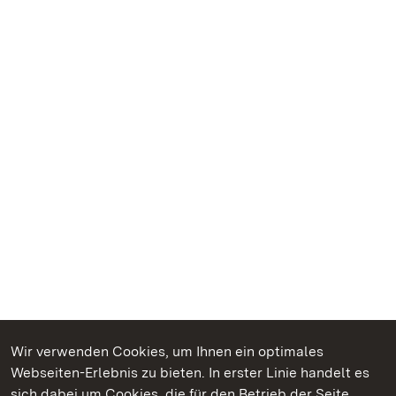
Wir verwenden Cookies, um Ihnen ein optimales
Webseiten-Erlebnis zu bieten. In erster Linie handelt es
Kommen. Staunen. Genießen.
sich dabei um Cookies, die für den Betrieb der Seite