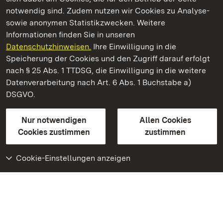
notwendig sind. Zudem nutzen wir Cookies zu Analyse-
sowie anonymen Statistikzwecken. Weitere
Informationen finden Sie in unseren
Datenschutzhinweisen.
Ihre Einwilligung in die
Botanischer Garten Karlsruhe
Speicherung der Cookies und den Zugriff darauf erfolgt
nach § 25 Abs. 1 TTDSG, die Einwilligung in die weitere
Staatliche Schlösser und Gärten Baden-Württemberg
Datenverarbeitung nach Art. 6 Abs. 1 Buchstabe a)
DSGVO.
Kontakt
FAQ
Impressum
Datenschutz
Gebärdensprache
Leichte Sprache
Erklärung zur Barrierefreiheit
Nur notwendigen
Allen Cookies
BITV-konform (geprüfte Seiten)
Cookies zustimmen
zustimmen
Cookie-Einstellungen anzeigen
Weiteres
Portal
Monumente
Besuchen Sie uns auf
Facebook
Besuchen Sie uns auf