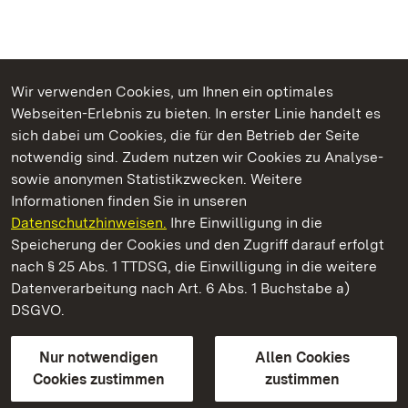
Wir verwenden Cookies, um Ihnen ein optimales
Webseiten-Erlebnis zu bieten. In erster Linie handelt es
Kommen. Staunen. Genießen.
sich dabei um Cookies, die für den Betrieb der Seite
notwendig sind. Zudem nutzen wir Cookies zu Analyse-
sowie anonymen Statistikzwecken. Weitere
Informationen finden Sie in unseren
Datenschutzhinweisen.
Ihre Einwilligung in die
Botanischer Garten Karlsruhe
Speicherung der Cookies und den Zugriff darauf erfolgt
nach § 25 Abs. 1 TTDSG, die Einwilligung in die weitere
Staatliche Schlösser und Gärten Baden-Württemberg
Datenverarbeitung nach Art. 6 Abs. 1 Buchstabe a)
DSGVO.
Kontakt
FAQ
Impressum
Datenschutz
Gebärdensprache
Leichte Sprache
Erklärung zur Barrierefreiheit
Nur notwendigen
Allen Cookies
BITV-konform (geprüfte Seiten)
Cookies zustimmen
zustimmen