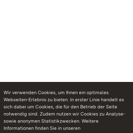
Wir verwenden Cookies, um Ihnen ein optimales
Webseiten-Erlebnis zu bieten. In erster Linie handelt es
Kommen. Staunen. Genießen.
sich dabei um Cookies, die für den Betrieb der Seite
notwendig sind. Zudem nutzen wir Cookies zu Analyse-
sowie anonymen Statistikzwecken. Weitere
Informationen finden Sie in unseren