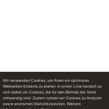
Wir verwenden Cookies, um Ihnen ein optimales
Webseiten-Erlebnis zu bieten. In erster Linie handelt es
Kommen. Staunen. Genießen.
sich dabei um Cookies, die für den Betrieb der Seite
notwendig sind. Zudem nutzen wir Cookies zu Analyse-
sowie anonymen Statistikzwecken. Weitere