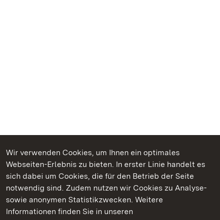
Wir verwenden Cookies, um Ihnen ein optimales
Webseiten-Erlebnis zu bieten. In erster Linie handelt es
Kommen. Staunen. Genießen.
sich dabei um Cookies, die für den Betrieb der Seite
notwendig sind. Zudem nutzen wir Cookies zu Analyse-
sowie anonymen Statistikzwecken. Weitere
Informationen finden Sie in unseren