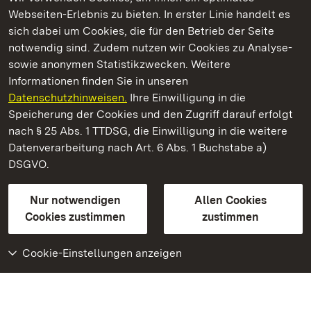
Webseiten-Erlebnis zu bieten. In erster Linie handelt es
Kommen. Staunen. Genießen.
sich dabei um Cookies, die für den Betrieb der Seite
notwendig sind. Zudem nutzen wir Cookies zu Analyse-
sowie anonymen Statistikzwecken. Weitere
Informationen finden Sie in unseren
Datenschutzhinweisen.
Ihre Einwilligung in die
Botanischer Garten Karlsruhe
Speicherung der Cookies und den Zugriff darauf erfolgt
nach § 25 Abs. 1 TTDSG, die Einwilligung in die weitere
Staatliche Schlösser und Gärten Baden-Württemberg
Datenverarbeitung nach Art. 6 Abs. 1 Buchstabe a)
DSGVO.
Kontakt
FAQ
Impressum
Datenschutz
Gebärdensprache
Leichte Sprache
Erklärung zur Barrierefreiheit
Nur notwendigen
Allen Cookies
BITV-konform (geprüfte Seiten)
Cookies zustimmen
zustimmen
Cookie-Einstellungen anzeigen
Weiteres
Portal
Monumente
Besuchen Sie uns auf