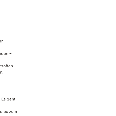
an
nden –
troffen
n.
 Es geht
 dies zum