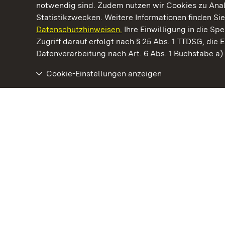
notwendig sind. Zudem nutzen wir Cookies zu Ana
Statistikzwecken. Weitere Informationen finden Sie
Datenschutzhinweisen.
Ihre Einwilligung in die S
Kommen. Staunen. Genießen.
Zugriff darauf erfolgt nach § 25 Abs. 1 TTDSG, die E
Datenverarbeitung nach Art. 6 Abs. 1 Buchstabe a
Cookie-Einstellungen anzeigen
Botanischer Garten Karlsruhe