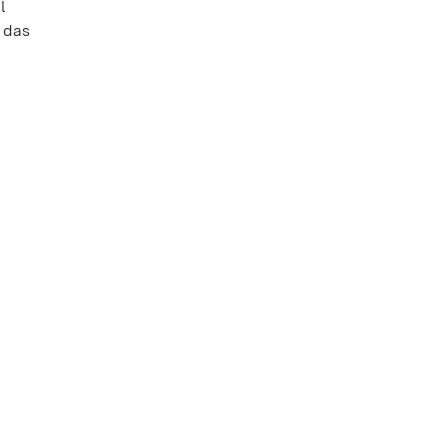
l
 das