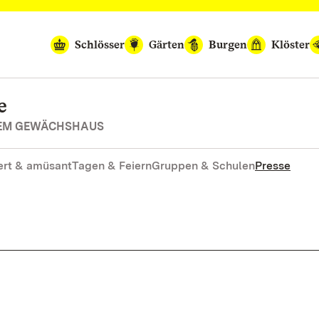
Schlösser
Gärten
Burgen
Klöster
e
REM GEWÄCHSHAUS
rt & amüsant
Tagen & Feiern
Gruppen & Schulen
Presse