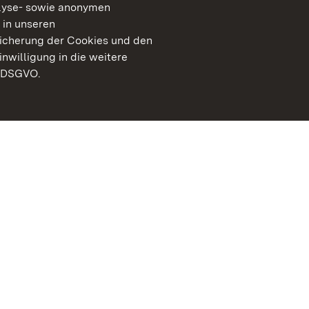
lyse- sowie anonymen
 in unseren
peicherung der Cookies und den
inwilligung in die weitere
) DSGVO.
Staatliche Schlösser un
Baden-Württemberg
Kontakt
FAQ
Impressum
Datenschutz
Gebärdensprache
Leichte Sprache
Erklärung zur Barrierefre
BITV-konform (geprüfte S