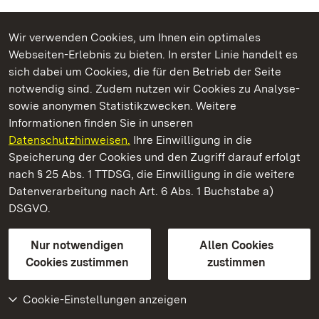
Wir verwenden Cookies, um Ihnen ein optimales
Webseiten-Erlebnis zu bieten. In erster Linie handelt es
Kommen. Staunen. Genießen.
sich dabei um Cookies, die für den Betrieb der Seite
notwendig sind. Zudem nutzen wir Cookies zu Analyse-
sowie anonymen Statistikzwecken. Weitere
Informationen finden Sie in unseren
Datenschutzhinweisen.
Ihre Einwilligung in die
Botanischer Garten Karlsruhe
Speicherung der Cookies und den Zugriff darauf erfolgt
nach § 25 Abs. 1 TTDSG, die Einwilligung in die weitere
Staatliche Schlösser und Gärten Baden-Württemberg
Datenverarbeitung nach Art. 6 Abs. 1 Buchstabe a)
DSGVO.
Kontakt
FAQ
Impressum
Datenschutz
Gebärdensprache
Leichte Sprache
Erklärung zur Barrierefreiheit
Nur notwendigen
Allen Cookies
BITV-konform (geprüfte Seiten)
Cookies zustimmen
zustimmen
Cookie-Einstellungen anzeigen
Weiteres