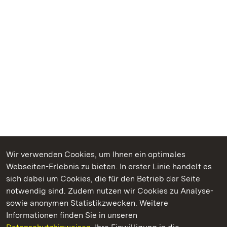
Wir verwenden Cookies, um Ihnen ein optimales
Webseiten-Erlebnis zu bieten. In erster Linie handelt es
Kommen. Staunen. Genießen.
sich dabei um Cookies, die für den Betrieb der Seite
notwendig sind. Zudem nutzen wir Cookies zu Analyse-
sowie anonymen Statistikzwecken. Weitere
Informationen finden Sie in unseren