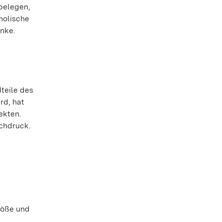
belegen,
holische
änke.
teile des
rd, hat
ekten.
chdruck.
röße und