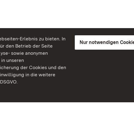
seiten-Erlebnis zu bieten. In
Nur notwendigen Cooki
für den Betrieb der Seite
lyse- sowie anonymen
 in unseren
peicherung der Cookies und den
inwilligung in die weitere
) DSGVO.
Staatliche Schlösser un
Baden-Württemberg
Kontakt
FAQ
Impressum
Datenschutz