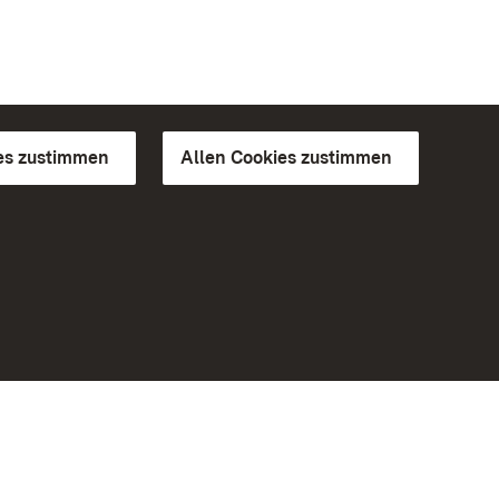
es zustimmen
Allen Cookies zustimmen
d Gärten
Weiteres
Portal
Monumente
Besuchen Sie uns auf Facebook
Besuchen Sie uns auf Instagram
Besuchen Sie uns auf Youtube