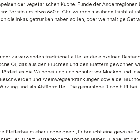
e Speisen der vegetarischen Küche. Funde der Andenregionen 
en: Bereits um etwa 550 n. Chr. wurden aus ihnen leicht alko
hon die Inkas getrunken haben sollen, oder weinhaltige Getr
amerika verwenden traditionelle Heiler die einzelnen Bestand
sche Öl, das aus den Früchten und den Blättern gewonnen wi
 fördert es die Wundheilung und schützt vor Mücken und Ins
he Beschwerden und Atemwegserkrankungen sowie bei Blutho
irkung und als Abführmittel. Die gemahlene Rinde hilft bei
che Pfefferbaum eher ungeeignet: „Er braucht eine gewisse G
uchtet“, erläutert Gartenexperte Thomas Huber. „Dabei ist der