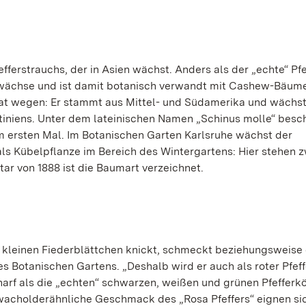
ferstrauchs, der in Asien wächst. Anders als der „echte“ Pfe
ewächse und ist damit botanisch verwandt mit Cashew-Bäum
at wegen: Er stammt aus Mittel- und Südamerika und wächst 
tiniens. Unter dem lateinischen Namen „Schinus molle“ besch
m ersten Mal. Im Botanischen Garten Karlsruhe wächst der
 Kübelpflanze im Bereich des Wintergartens: Hier stehen z
ar von 1888 ist die Baumart verzeichnet.
 kleinen Fiederblättchen knickt, schmeckt beziehungsweise 
des Botanischen Gartens. „Deshalb wird er auch als roter Pfe
harf als die „echten“ schwarzen, weißen und grünen Pfefferkö
r wacholderähnliche Geschmack des „Rosa Pfeffers“ eignen sic