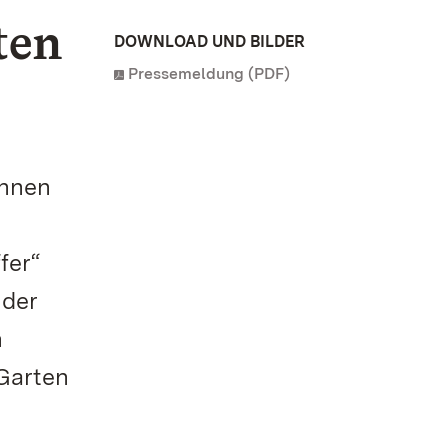
ten
DOWNLOAD UND BILDER
Pressemeldung (PDF)
chnen
fer“
 der
h
Garten