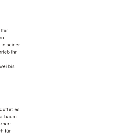
ffer
en.
in seiner
rieb ihn
wei bis
duftet es
fferbaum
rner:
h für