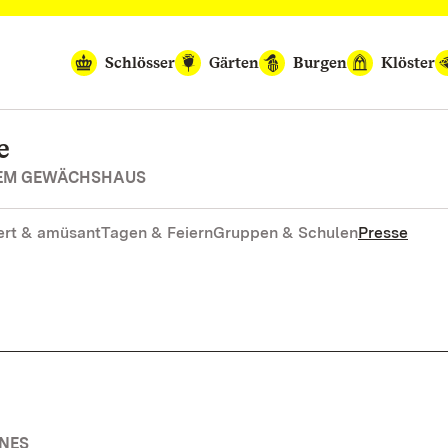
Schlösser
Gärten
Burgen
Klöster
e
REM GEWÄCHSHAUS
rt & amüsant
Tagen & Feiern
Gruppen & Schulen
Presse
INES