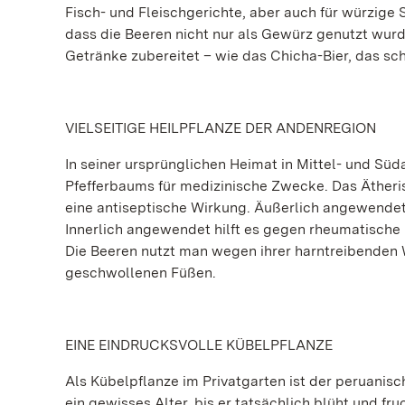
Fisch- und Fleischgerichte, aber auch für würzig
dass die Beeren nicht nur als Gewürz genutzt wurd
Getränke zubereitet – wie das Chicha-Bier, das sc
VIELSEITIGE HEILPFLANZE DER ANDENREGION
In seiner ursprünglichen Heimat in Mittel- und Süd
Pfefferbaums für medizinische Zwecke. Das Ätheri
eine antiseptische Wirkung. Äußerlich angewendet
Innerlich angewendet hilft es gegen rheumatisc
Die Beeren nutzt man wegen ihrer harntreibenden W
geschwollenen Füßen.
EINE EINDRUCKSVOLLE KÜBELPFLANZE
Als Kübelpflanze im Privatgarten ist der peruanis
ein gewisses Alter, bis er tatsächlich blüht und fr