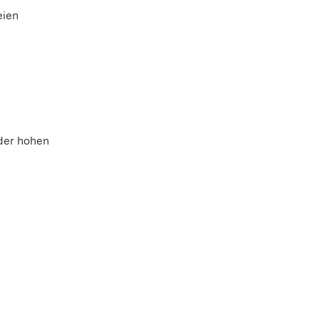
eien
der hohen