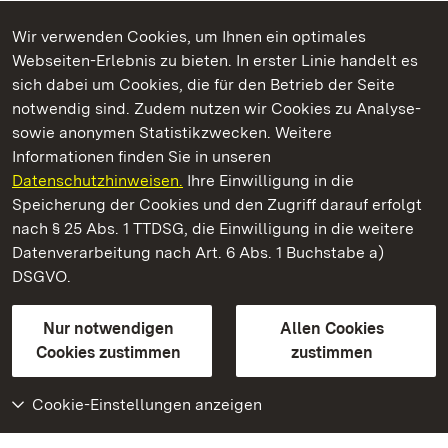
Wir verwenden Cookies, um Ihnen ein optimales
Webseiten-Erlebnis zu bieten. In erster Linie handelt es
Kommen. Staunen. Genießen.
sich dabei um Cookies, die für den Betrieb der Seite
notwendig sind. Zudem nutzen wir Cookies zu Analyse-
sowie anonymen Statistikzwecken. Weitere
Informationen finden Sie in unseren
Datenschutzhinweisen.
Ihre Einwilligung in die
Botanischer Garten Karlsruhe
Speicherung der Cookies und den Zugriff darauf erfolgt
nach § 25 Abs. 1 TTDSG, die Einwilligung in die weitere
Staatliche Schlösser und Gärten Baden-Württemberg
Datenverarbeitung nach Art. 6 Abs. 1 Buchstabe a)
DSGVO.
Kontakt
FAQ
Impressum
Datenschutz
Gebärdensprache
Leichte Sprache
Erklärung zur Barrierefreiheit
Nur notwendigen
Allen Cookies
BITV-konform (geprüfte Seiten)
Cookies zustimmen
zustimmen
Cookie-Einstellungen anzeigen
Weiteres
Portal
Monumente