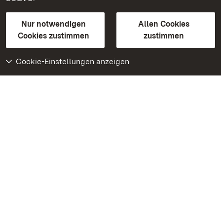
Gebärdensprache
Leichte Sprache
Erklärung zur Barrierefreiheit
Nur notwendigen
Allen Cookies
BITV-konform (geprüfte Seiten)
Cookies zustimmen
zustimmen
Cookie-Einstellungen anzeigen
Weiteres
Portal
Monumente
Besuchen Sie uns auf
Facebook
Besuchen Sie uns auf
Instagram
Besuchen Sie uns auf
Youtube
Lernen Sie unsere Apps
kennen
Google Play Store
App Store für iPhone