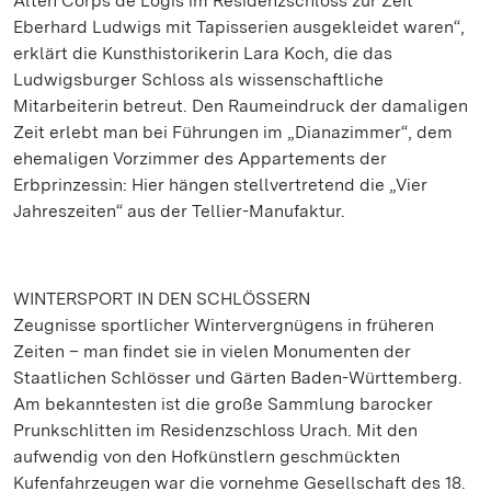
Alten Corps de Logis im Residenzschloss zur Zeit
Eberhard Ludwigs mit Tapisserien ausgekleidet waren“,
erklärt die Kunsthistorikerin Lara Koch, die das
Ludwigsburger Schloss als wissenschaftliche
Mitarbeiterin betreut. Den Raumeindruck der damaligen
Zeit erlebt man bei Führungen im „Dianazimmer“, dem
ehemaligen Vorzimmer des Appartements der
Erbprinzessin: Hier hängen stellvertretend die „Vier
Jahreszeiten“ aus der Tellier-Manufaktur.
WINTERSPORT IN DEN SCHLÖSSERN
Zeugnisse sportlicher Wintervergnügens in früheren
Zeiten – man findet sie in vielen Monumenten der
Staatlichen Schlösser und Gärten Baden-Württemberg.
Am bekanntesten ist die große Sammlung barocker
Prunkschlitten im Residenzschloss Urach. Mit den
aufwendig von den Hofkünstlern geschmückten
Kufenfahrzeugen war die vornehme Gesellschaft des 18.