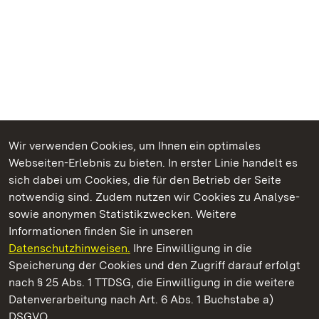
Wir verwenden Cookies, um Ihnen ein optimales
Webseiten-Erlebnis zu bieten. In erster Linie handelt es
Kommen. Staunen. Genießen.
sich dabei um Cookies, die für den Betrieb der Seite
notwendig sind. Zudem nutzen wir Cookies zu Analyse-
sowie anonymen Statistikzwecken. Weitere
Informationen finden Sie in unseren
Datenschutzhinweisen.
Ihre Einwilligung in die
Botanischer Garten Karlsruhe
Speicherung der Cookies und den Zugriff darauf erfolgt
nach § 25 Abs. 1 TTDSG, die Einwilligung in die weitere
Staatliche Schlösser und Gärten Baden-Württemberg
Datenverarbeitung nach Art. 6 Abs. 1 Buchstabe a)
DSGVO.
Kontakt
FAQ
Impressum
Datenschutz