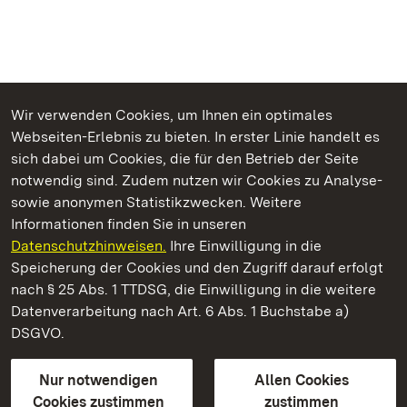
Wir verwenden Cookies, um Ihnen ein optimales
Webseiten-Erlebnis zu bieten. In erster Linie handelt es
Kommen. Staunen. Genießen.
sich dabei um Cookies, die für den Betrieb der Seite
notwendig sind. Zudem nutzen wir Cookies zu Analyse-
sowie anonymen Statistikzwecken. Weitere
Informationen finden Sie in unseren
Datenschutzhinweisen.
Ihre Einwilligung in die
Botanischer Garten Karlsruhe
Speicherung der Cookies und den Zugriff darauf erfolgt
nach § 25 Abs. 1 TTDSG, die Einwilligung in die weitere
Staatliche Schlösser und Gärten Baden-Württemberg
Datenverarbeitung nach Art. 6 Abs. 1 Buchstabe a)
DSGVO.
Kontakt
FAQ
Impressum
Datenschutz
Gebärdensprache
Leichte Sprache
Erklärung zur Barrierefreiheit
Nur notwendigen
Allen Cookies
BITV-konform (geprüfte Seiten)
Cookies zustimmen
zustimmen