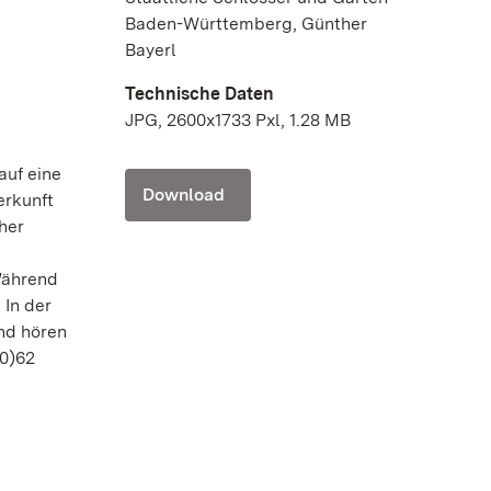
Baden-Württemberg, Günther
Bayerl
Technische Daten
JPG, 2600x1733 Pxl, 1.28 MB
auf eine
Download
erkunft
her
Während
 In der
und hören
(0)62