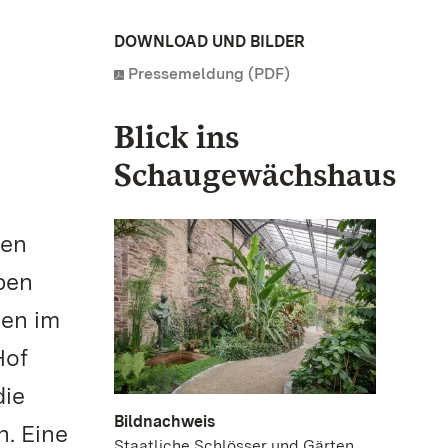
DOWNLOAD UND BILDER
Pressemeldung (PDF)
Blick ins
Schaugewächshaus
ten
ben
ten im
Hof
die
Bildnachweis
. Eine
Staatliche Schlösser und Gärten