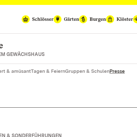
Schlösser
Gärten
Burgen
Klöster
e
REM GEWÄCHSHAUS
rt & amüsant
Tagen & Feiern
Gruppen & Schulen
Presse
GEN & SONDERFÜHRUNGEN