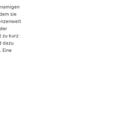
chnamigen
 dem sie
anzenwelt
 der
 zu kurz:
d dazu
. Eine