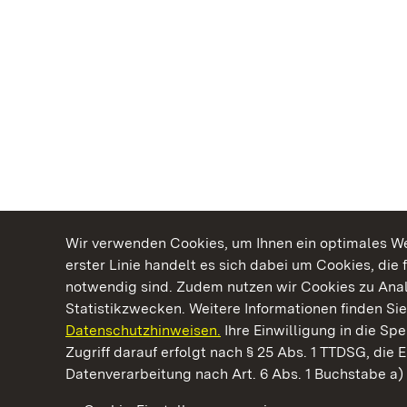
Wir verwenden Cookies, um Ihnen ein optimales Web
erster Linie handelt es sich dabei um Cookies, die 
notwendig sind. Zudem nutzen wir Cookies zu Ana
Statistikzwecken. Weitere Informationen finden Sie
Datenschutzhinweisen.
Ihre Einwilligung in die S
Kommen. Staunen. Genießen.
Zugriff darauf erfolgt nach § 25 Abs. 1 TTDSG, die E
Datenverarbeitung nach Art. 6 Abs. 1 Buchstabe a