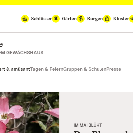
Schlösser
Gärten
Burgen
Klöster
e
REM GEWÄCHSHAUS
rt & amüsant
Tagen & Feiern
Gruppen & Schulen
Presse
IM MAI BLÜHT