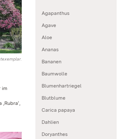
Agapanthus
Agave
Aloe
Ananas
htexemplar.
Bananen
Baumwolle
Blumenhartriegel
r im
Blutblume
 ‚Rubra‘,
Carica papaya
Dahlien
Doryanthes