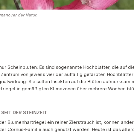
smanöver der Natur.
 nur Scheinblüten: Es sind sogenannte Hochblätter, die auf di
Zentrum von jeweils vier der auffällig gefärbten Hochblätter
gnalwirkung: Sie sollen Insekten auf die Blüten aufmerksam
rtriegel in gemäßigten Klimazonen über mehrere Wochen blü
SEIT DER STEINZEIT
er Blumenhartriegel ein reiner Zierstrauch ist, können ande
 der Cornus-Familie auch genutzt werden: Heute ist das allerd