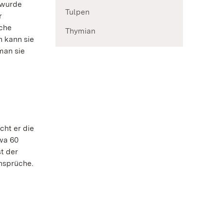
 wurde
Tulpen
r
sche
Thymian
n kann sie
man sie
cht er die
twa 60
st der
Ansprüche.