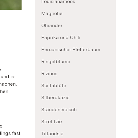
Louisianamoos
Magnolie
Oleander
Paprika und Chili
Peruanischer Pfefferbaum
Ringelblume
e
Rizinus
 und ist
 machen.
Scillablüte
hen.
Silberakazie
Staudeneibisch
Strelitzie
re
ings fast
Tillandsie