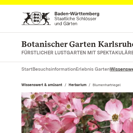
Zum Hauptinhalt springen
Botanischer Garten Karlsruh
FÜRSTLICHER LUSTGARTEN MIT SPEKTAKULÄ
Start
Besuchsinformation
Erlebnis Garten
Wissenswe
Wissenswert & amüsant
Herbarium
Aktuell:
Blumenhartriegel