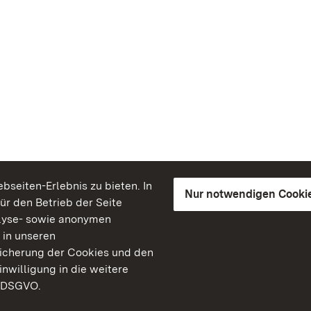
seiten-Erlebnis zu bieten. In
Nur notwendigen Cooki
für den Betrieb der Seite
lyse- sowie anonymen
 in unseren
peicherung der Cookies und den
inwilligung in die weitere
) DSGVO.
Staatliche Schlösser un