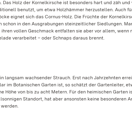
. Das Holz der Kornelkirsche ist besonders hart und zäh und
ditionell benutzt, um etwa Holzhämmer herzustellen. Auch fü
öcke eignet sich das Cornus-Holz. Die Früchte der Kornelkir
ch schon in den Ausgrabungen steinzeitlicher Siedlungen. Ma
, ihren vollen Geschmack entfalten sie aber vor allem, wenn 
lade verarbeitet – oder Schnaps daraus brennt.
ein langsam wachsender Strauch. Erst nach Jahrzehnten errei
r im Botanischen Garten ist, so schätzt der Gartenleiter, e
eine Höhe von bis zu acht Metern. Für den heimischen Garten i
vollsonnigen Standort, hat aber ansonsten keine besonderen 
n werden.