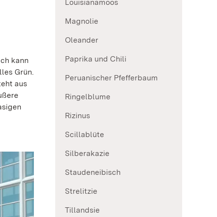
Louisianamoos
Magnolie
Oleander
Paprika und Chili
uch kann
lles Grün.
Peruanischer Pfefferbaum
teht aus
äußere
Ringelblume
asigen
Rizinus
Scillablüte
Silberakazie
Staudeneibisch
Strelitzie
Tillandsie