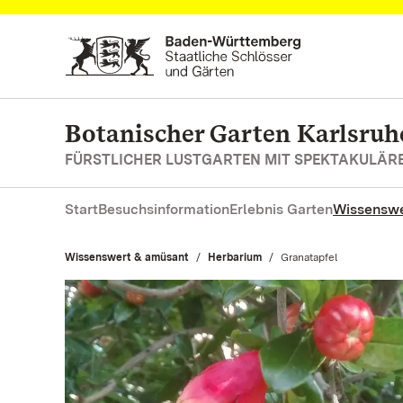
Zum Hauptinhalt springen
Botanischer Garten Karlsruh
FÜRSTLICHER LUSTGARTEN MIT SPEKTAKULÄ
Start
Besuchsinformation
Erlebnis Garten
Wissenswe
Wissenswert & amüsant
Herbarium
Aktuell:
Granatapfel