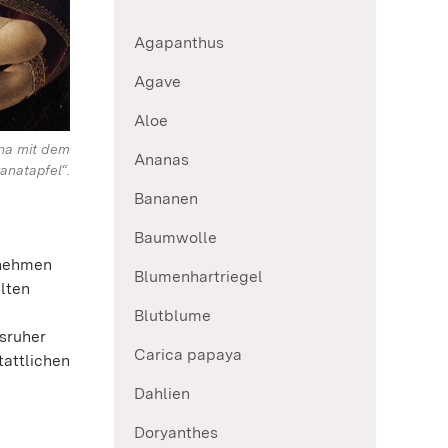
Agapanthus
Agave
Aloe
nna mit dem
Ananas
anatapfel“.
Bananen
Baumwolle
rnehmen
Blumenhartriegel
lten
Blutblume
sruher
Carica papaya
tattlichen
Dahlien
Doryanthes