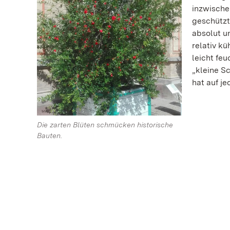
inzwische
geschützt
absolut u
relativ kü
leicht feu
„kleine Sc
hat auf j
Die zarten Blüten schmücken historische
Bauten.