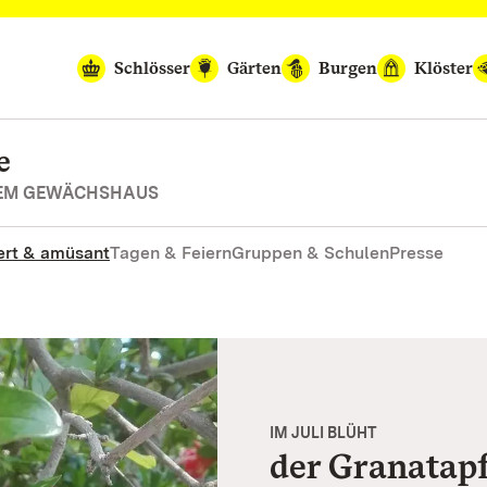
Schlösser
Gärten
Burgen
Klöster
e
REM GEWÄCHSHAUS
rt & amüsant
Tagen & Feiern
Gruppen & Schulen
Presse
IM JULI BLÜHT
der Granatapf