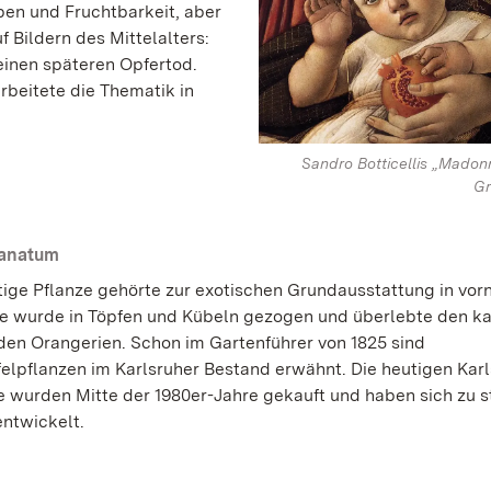
ben und Fruchtbarkeit, aber
f Bildern des Mittelalters:
einen späteren Opfertod.
rbeitete die Thematik in
Sandro Botticellis „Mado
Gr
ranatum
tige Pflanze gehörte zur exotischen Grundausstattung in vo
ie wurde in Töpfen und Kübeln gezogen und überlebte den ka
 den Orangerien. Schon im Gartenführer von 1825 sind
elpflanzen im Karlsruher Bestand erwähnt. Die heutigen Karl
 wurden Mitte der 1980er-Jahre gekauft und haben sich zu s
entwickelt.