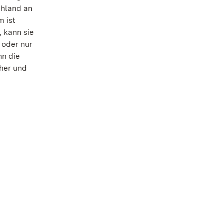
chland an
 ist
, kann sie
 oder nur
nn die
cher und