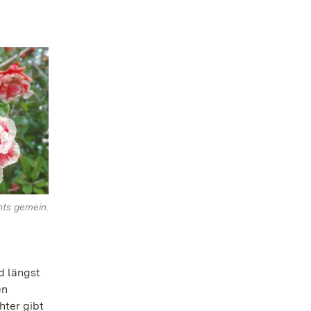
hts gemein.
d längst
en
hter gibt