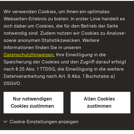
Wir verwenden Cookies, um Ihnen ein optimales
Webseiten-Erlebnis zu bieten. In erster Linie handelt es
Kommen. Staunen. Genießen.
sich dabei um Cookies, die für den Betrieb der Seite
notwendig sind. Zudem nutzen wir Cookies zu Analyse-
sowie anonymen Statistikzwecken. Weitere
Informationen finden Sie in unseren
Datenschutzhinweisen.
Ihre Einwilligung in die
Botanischer Garten Karlsruhe
Speicherung der Cookies und den Zugriff darauf erfolgt
nach § 25 Abs. 1 TTDSG, die Einwilligung in die weitere
Staatliche Schlösser und Gärten Baden-Württemberg
Datenverarbeitung nach Art. 6 Abs. 1 Buchstabe a)
DSGVO.
Kontakt
FAQ
Impressum
Datenschutz
Gebärdensprache
Leichte Sprache
Erklärung zur Barrierefreiheit
Nur notwendigen
Allen Cookies
BITV-konform (geprüfte Seiten)
Cookies zustimmen
zustimmen
Cookie-Einstellungen anzeigen
Weiteres
Portal
Monumente