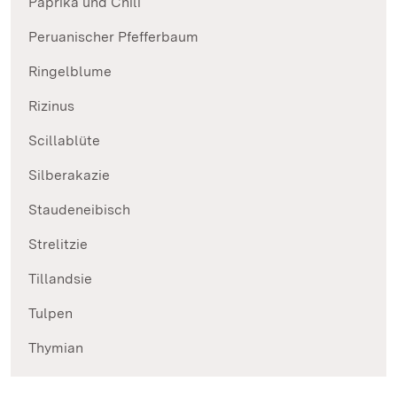
Paprika und Chili
Peruanischer Pfefferbaum
Ringelblume
Rizinus
Scillablüte
Silberakazie
Staudeneibisch
Strelitzie
Tillandsie
Tulpen
Thymian