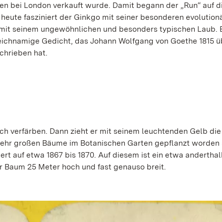
n bei London verkauft wurde. Damit begann der „Run“ auf d
 heute fasziniert der Ginkgo mit seiner besonderen evolution
 mit seinem ungewöhnlichen und besonders typischen Laub.
leichnamige Gedicht, das Johann Wolfgang von Goethe 1815 ü
hrieben hat.
ich verfärben. Dann zieht er mit seinem leuchtenden Gelb di
ehr großen Bäume im Botanischen Garten gepflanzt worden s
iert auf etwa 1867 bis 1870. Auf diesem ist ein etwa andertha
er Baum 25 Meter hoch und fast genauso breit.