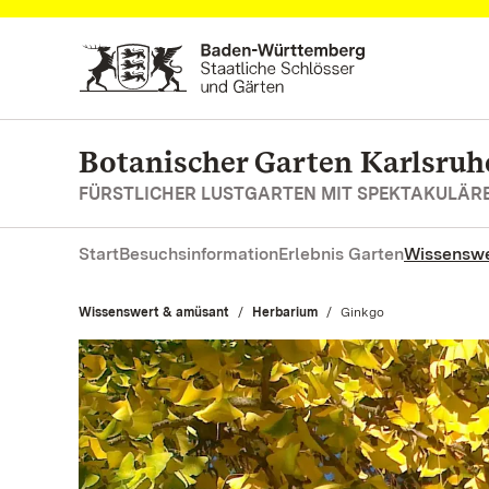
Zum Hauptinhalt springen
Botanischer Garten Karlsruh
FÜRSTLICHER LUSTGARTEN MIT SPEKTAKULÄ
Start
Besuchsinformation
Erlebnis Garten
Wissenswe
Wissenswert & amüsant
Herbarium
Aktuell:
Ginkgo