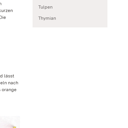
m
Tulpen
kurzen
Die
Thymian
d lässt
keln nach
s orange