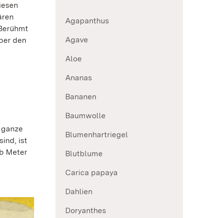
iesen
ären
Agapanthus
 Berühmt
Agave
ber den
Aloe
Ananas
Bananen
Baumwolle
e ganze
Blumenhartriegel
ind, ist
lb Meter
Blutblume
Carica papaya
Dahlien
Doryanthes