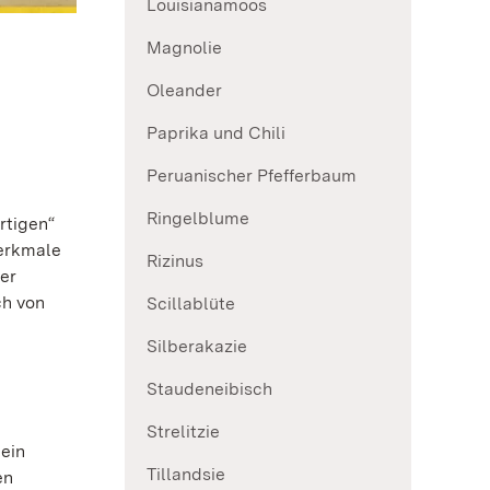
Louisianamoos
Magnolie
Oleander
Paprika und Chili
Peruanischer Pfefferbaum
Ringelblume
rtigen“
Merkmale
Rizinus
er
ch von
Scillablüte
Silberakazie
Staudeneibisch
Strelitzie
ein
Tillandsie
en