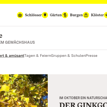
Schlösser
Gärten
Burgen
Klöster
e
REM GEWÄCHSHAUS
rt & amüsant
Tagen & Feiern
Gruppen & Schulen
Presse
IM OKTOBER EIN NATURSCHA
DER GINKG