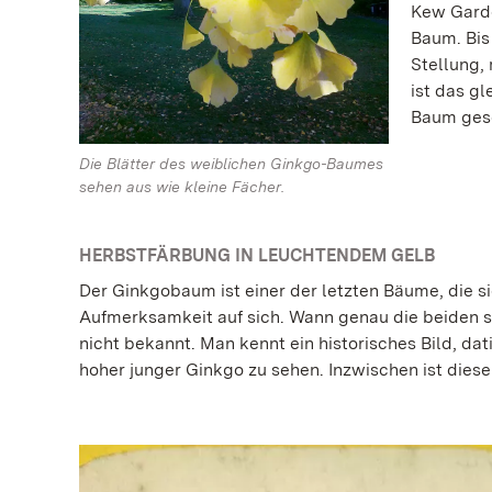
Kew Garde
Baum. Bis
Stellung,
ist das g
Baum gesc
Die Blätter des weiblichen Ginkgo-Baumes
sehen aus wie kleine Fächer.
HERBSTFÄRBUNG IN LEUCHTENDEM GELB
Der Ginkgobaum ist einer der letzten Bäume, die s
Aufmerksamkeit auf sich. Wann genau die beiden s
nicht bekannt. Man kennt ein historisches Bild, dat
hoher junger Ginkgo zu sehen. Inzwischen ist dies